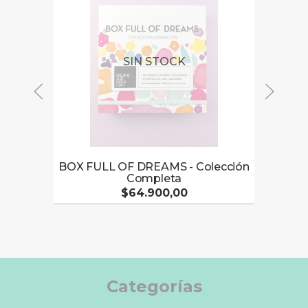
SIN STOCK
BOX FULL OF DREAMS - Colección
Origam
Completa
$64.900,00
Categorías